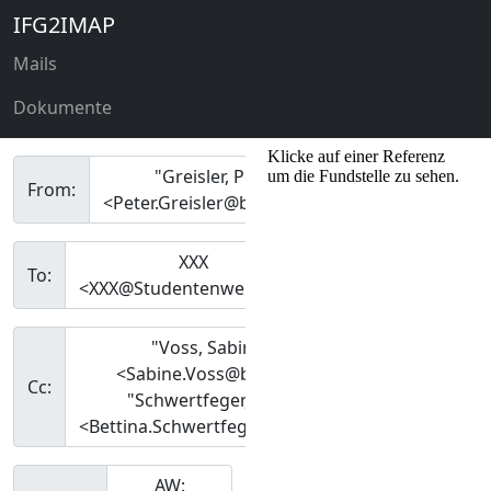
IFG2IMAP
Mails
Dokumente
"Greisler, Peter /41"
From:
<Peter.Greisler@bmbf.bund.de>
XXX
To:
<XXX@Studentenwerke.de>
"Voss, Sabine /41 (Vz)"
<Sabine.Voss@bmbf.bund.de>,
Cc:
"Schwertfeger, Bettina /415"
<Bettina.Schwertfeger@bmbf.bund.de>
AW: