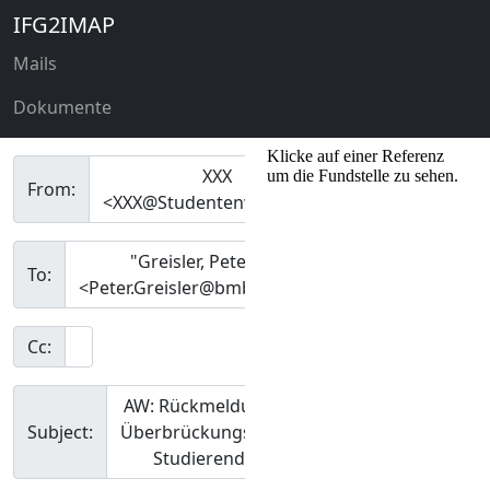
IFG2IMAP
Mails
Dokumente
XXX
From:
<XXX@Studentenwerke.de>
"Greisler, Peter /41"
To:
<Peter.Greisler@bmbf.bund.de>
Cc:
AW: Rückmeldung /
Subject:
Überbrückungshilfe
Studierende